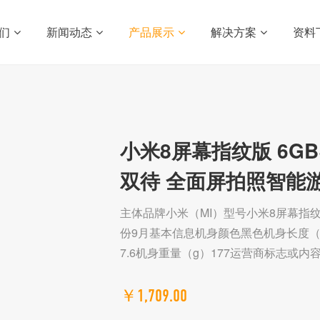
们
新闻动态
产品展示
解决方案
资料
小米8屏幕指纹版 6GB+
双待 全面屏拍照智能
主体品牌小米（MI）型号小米8屏幕指
份9月基本信息机身颜色黑色机身长度（mm
7.6机身重量（g）177运营商标志或
￥1,709.00