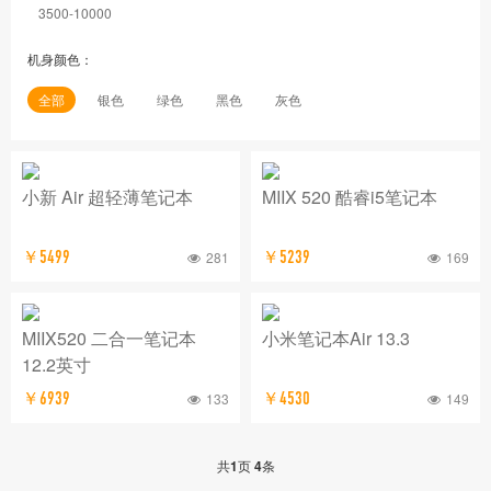
3500-10000
机身颜色：
全部
银色
绿色
黑色
灰色
小新 Air 超轻薄笔记本
MIIX 520 酷睿i5笔记本
￥5499
281
￥5239
169
MIIX520 二合一笔记本
小米笔记本Air 13.3
12.2英寸
￥6939
133
￥4530
149
共
1
页
4
条